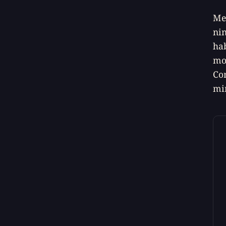
Me 
nin
hab
mo
Com
mi