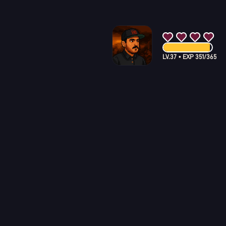
LV.
37
•
EXP
351
/
365