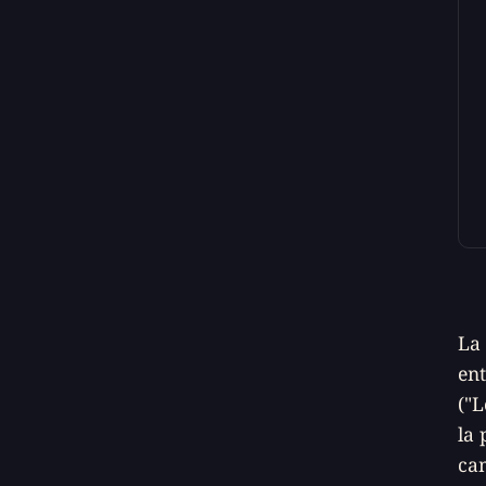
La 
ent
("L
la 
cam