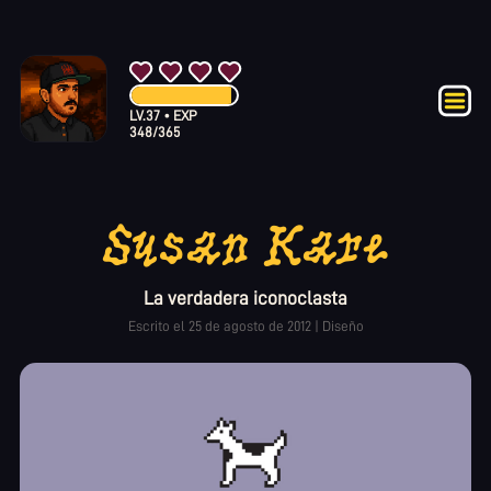
LV.
37
•
EXP
348
/
365
Susan Kare
La verdadera iconoclasta
Escrito el
25 de agosto de 2012
|
Diseño