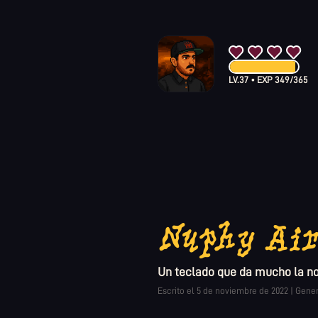
LV.
37
•
EXP
349
/
365
Nuphy Air
Un teclado que da mucho la n
Escrito el
5 de noviembre de 2022
|
Gener