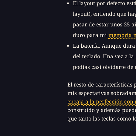
El
layout
por defecto est
layout
), entiendo que hay
pasar de estar unos 25 añ
duro para mi
memoria m
La batería. Aunque dura b
del teclado. Una vez a 
podías casi olvidarte de e
El resto de característica
mis espectativas sobradame
encaja a la perfección con
construido y además puede
que tanto las teclas como 