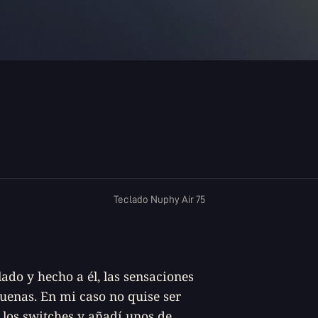
Teclado Nuphy Air 75
ado y hecho a él, las sensaciones
uenas. En mi caso no quise ser
 los
switches
y añadí unos de