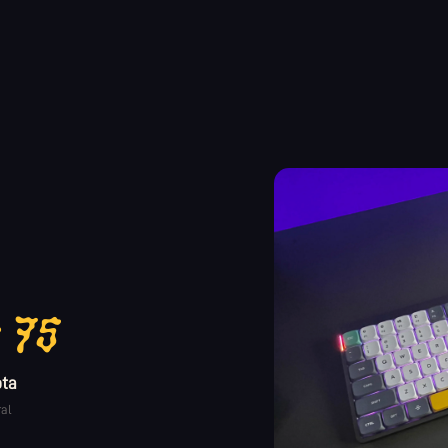
 75
ota
al