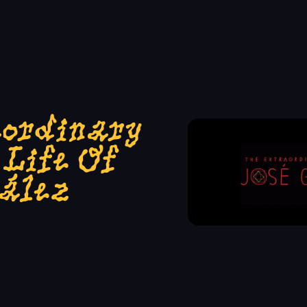
aordinary
Life Of
zález
o la pena. El DVD documental de