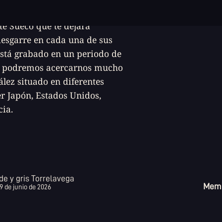
disponible por 18 míseros euros.
te Sueco que te dejará
desgarre en cada una de sus
está grabado en un periodo de
de podremos acercarnos mucho
ález situado en diferentes
r Japón, Estados Unidos,
cia.
de y gris Torrelavega
Memo
9 de junio de 2026