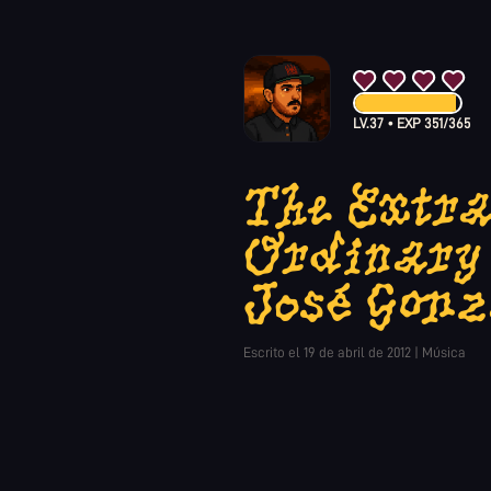
LV.
37
•
EXP
351
/
365
The Extr
Ordinary 
José Gon
Escrito el
19 de abril de 2012
|
Música
Meses de espera han valid