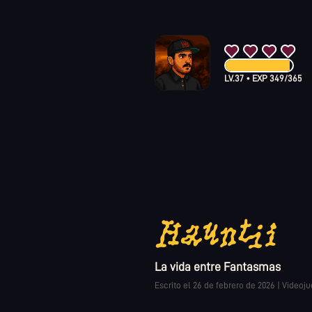
LV.
37
•
EXP
349
/
365
Hauntii
La vida entre Fantasmas
Escrito el
26 de febrero de 2026
|
Videoj