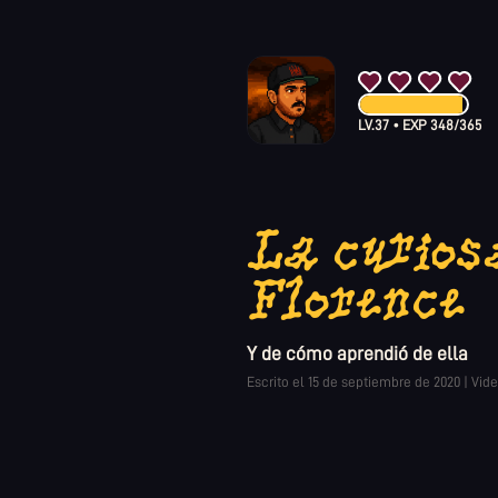
LV.
37
•
EXP
348
/
365
La curios
Florence
Y de cómo aprendió de ella
Escrito el
15 de septiembre de 2020
|
Vid