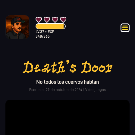
LV.
37
•
EXP
348
/
365
Death's Door
No todos los cuervos hablan
Escrito el
29 de octubre de 2024
|
Videojuegos