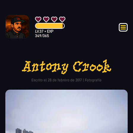
LV.
37
•
EXP
349
/
365
Antony Crook
Escrito el
28 de febrero de 2017
|
Fotografía